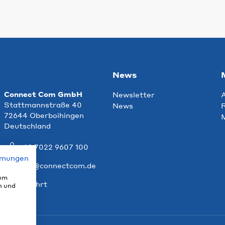
News
Connect Com GmbH
Newsletter
Stattmannstraße 40
News
R
72644 Oberboihingen
Deutschland
+49 7022 9607 100
mmungen
info@connectcom.de
 um
Anfahrt
n und