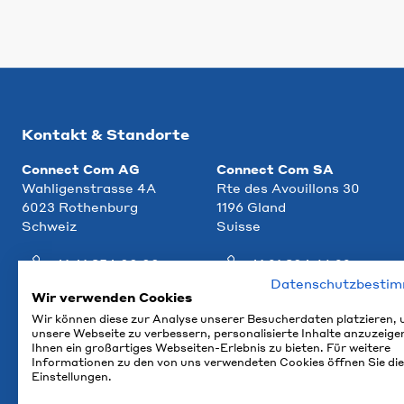
Kontakt & Standorte
Connect Com AG
Connect Com SA
Wahligenstrasse 4A
Rte des Avouillons 30
6023 Rothenburg
1196 Gland
Schweiz
Suisse
+41 41 854 00 00
+41 21 804 66 22
Datenschutzbesti
info@ccm.ch
info@ccm.ch
Wir verwenden Cookies
Wir können diese zur Analyse unserer Besucherdaten platzieren,
Anfahrt
Anfahrt
unsere Webseite zu verbessern, personalisierte Inhalte anzuzeige
Ihnen ein großartiges Webseiten-Erlebnis zu bieten. Für weitere
Informationen zu den von uns verwendeten Cookies öffnen Sie die
Einstellungen.