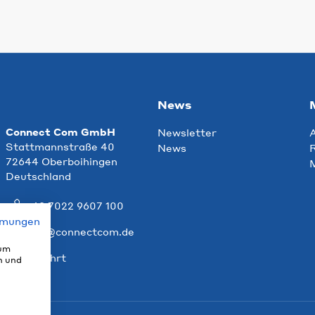
News
Connect Com GmbH
Newsletter
Stattmannstraße 40
News
R
72644 Oberboihingen
Deutschland
+49 7022 9607 100
mmungen
info@connectcom.de
 um
Anfahrt
n und