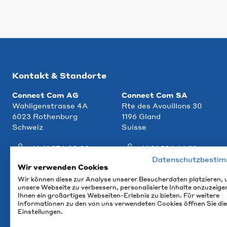
Kontakt & Standorte
Connect Com AG
Connect Com SA
Wahligenstrasse 4A
Rte des Avouillons 30
6023 Rothenburg
1196 Gland
Schweiz
Suisse
+41 41 854 00 00
+41 21 804 66 22
Datenschutzbesti
info@ccm.ch
info@ccm.ch
Wir verwenden Cookies
Wir können diese zur Analyse unserer Besucherdaten platzieren,
Anfahrt
Anfahrt
unsere Webseite zu verbessern, personalisierte Inhalte anzuzeige
Ihnen ein großartiges Webseiten-Erlebnis zu bieten. Für weitere
Informationen zu den von uns verwendeten Cookies öffnen Sie die
Einstellungen.