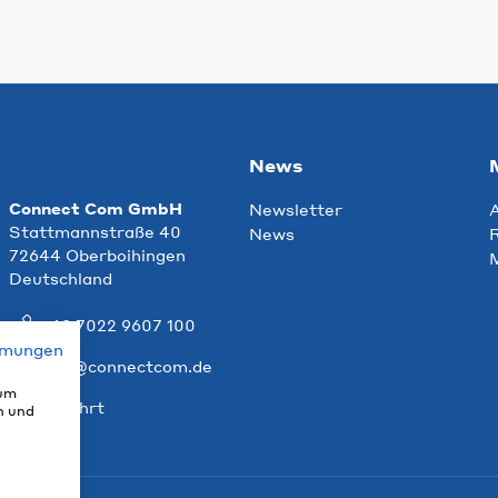
News
Connect Com GmbH
Newsletter
Stattmannstraße 40
News
R
72644 Oberboihingen
Deutschland
+49 7022 9607 100
mmungen
info@connectcom.de
 um
Anfahrt
n und