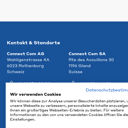
Kontakt & Standorte
Connect Com AG
Connect Com SA
Wahligenstrasse 4A
Rte des Avouillons 30
6023 Rothenburg
1196 Gland
Schweiz
Suisse
+41 41 854 00 00
+41 21 804 66 22
Datenschutzbesti
info@ccm.ch
info@ccm.ch
Wir verwenden Cookies
Wir können diese zur Analyse unserer Besucherdaten platzieren,
Anfahrt
Anfahrt
unsere Webseite zu verbessern, personalisierte Inhalte anzuzeige
Ihnen ein großartiges Webseiten-Erlebnis zu bieten. Für weitere
Informationen zu den von uns verwendeten Cookies öffnen Sie die
Einstellungen.