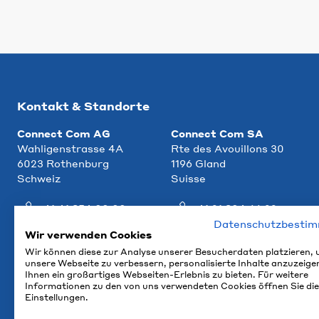
Kontakt & Standorte
Connect Com AG
Connect Com SA
Wahligenstrasse 4A
Rte des Avouillons 30
6023 Rothenburg
1196 Gland
Schweiz
Suisse
+41 41 854 00 00
+41 21 804 66 22
Datenschutzbesti
info@ccm.ch
info@ccm.ch
Wir verwenden Cookies
Wir können diese zur Analyse unserer Besucherdaten platzieren,
Anfahrt
Anfahrt
unsere Webseite zu verbessern, personalisierte Inhalte anzuzeige
Ihnen ein großartiges Webseiten-Erlebnis zu bieten. Für weitere
Informationen zu den von uns verwendeten Cookies öffnen Sie die
Einstellungen.