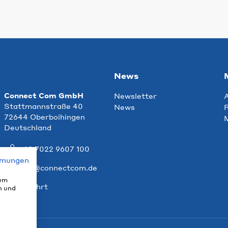
News
Connect Com GmbH
Newsletter
Stattmannstraße 40
News
R
72644 Oberboihingen
Deutschland
+49 7022 9607 100
mmungen
info@connectcom.de
 um
Anfahrt
n und