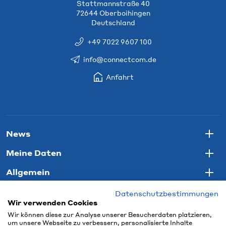
Stattmannstraße 40
72644 Oberboihingen
Deutschland
+49 7022 9607 100
info@connectcom.de
Anfahrt
News
Togg
Meine Daten
Togg
Allgemein
Togg
Datenschutzbestimmungen
Wir verwenden Cookies
Wir können diese zur Analyse unserer Besucherdaten platzieren,
um unsere Webseite zu verbessern, personalisierte Inhalte