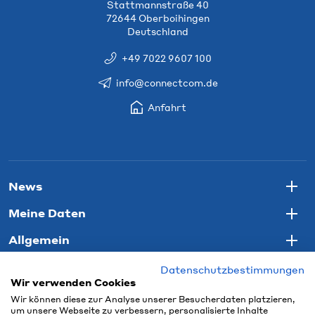
Stattmannstraße 40
72644 Oberboihingen
Deutschland
+49 7022 9607 100
info@connectcom.de
Anfahrt
News
Togg
Meine Daten
Togg
Allgemein
Togg
Datenschutzbestimmungen
Wir verwenden Cookies
Wir können diese zur Analyse unserer Besucherdaten platzieren,
um unsere Webseite zu verbessern, personalisierte Inhalte