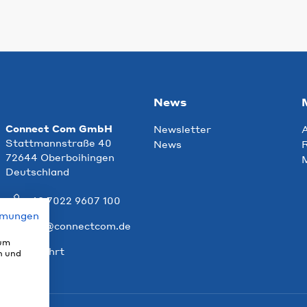
News
Connect Com GmbH
Newsletter
Stattmannstraße 40
News
R
72644 Oberboihingen
Deutschland
+49 7022 9607 100
mmungen
info@connectcom.de
 um
Anfahrt
n und