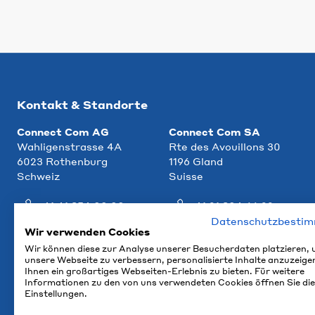
Kontakt & Standorte
Connect Com AG
Connect Com SA
Wahligenstrasse 4A
Rte des Avouillons 30
6023 Rothenburg
1196 Gland
Schweiz
Suisse
+41 41 854 00 00
+41 21 804 66 22
Datenschutzbesti
info@ccm.ch
info@ccm.ch
Wir verwenden Cookies
Wir können diese zur Analyse unserer Besucherdaten platzieren,
Anfahrt
Anfahrt
unsere Webseite zu verbessern, personalisierte Inhalte anzuzeige
Ihnen ein großartiges Webseiten-Erlebnis zu bieten. Für weitere
Informationen zu den von uns verwendeten Cookies öffnen Sie die
Einstellungen.