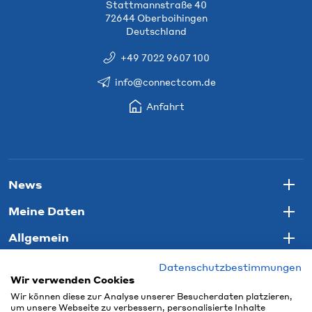
Stattmannstraße 40
72644 Oberboihingen
Deutschland
+49 7022 9607 100
info@connectcom.de
Anfahrt
News
Togg
Meine Daten
Togg
Allgemein
Togg
Datenschutzbestimmungen
Wir verwenden Cookies
Wir können diese zur Analyse unserer Besucherdaten platzieren,
um unsere Webseite zu verbessern, personalisierte Inhalte