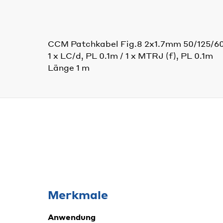
CCM Patchkabel Fig.8 2x1.7mm 50/125/
1 x LC/d, PL 0.1m / 1 x MTRJ (f), PL 0.1m
Länge 1 m
Merkmale
Anwendung