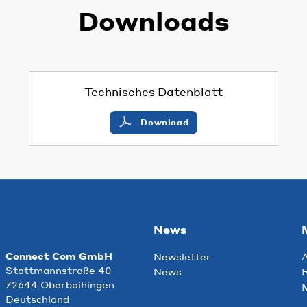
Downloads
Technisches Datenblatt
Download
News
Connect Com GmbH
Newsletter
Stattmannstraße 40
News
R
72644 Oberboihingen
Deutschland