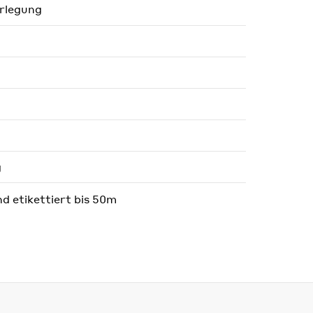
erlegung
g
nd etikettiert bis 50m