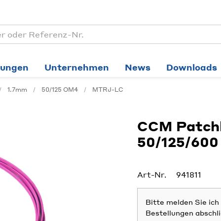
tungen
Unternehmen
News
Downloads
1.7mm
50/125 OM4
MTRJ-LC
CCM Patchk
50/125/60
Art-Nr.
941811
Bitte melden Sie ic
Bestellungen abschl