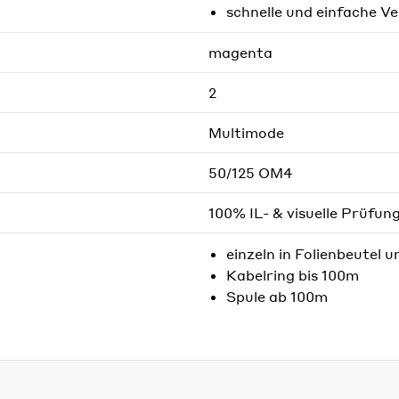
schnelle und einfache V
magenta
2
Multimode
50/125 OM4
100% IL- & visuelle Prüfun
einzeln in Folienbeutel u
Kabelring bis 100m
Spule ab 100m