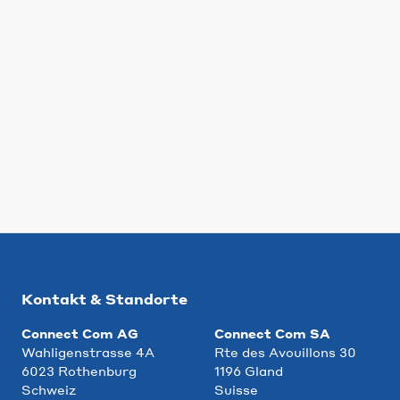
Kontakt & Standorte
Connect Com AG
Connect Com SA
Wahligenstrasse 4A
Rte des Avouillons 30
6023 Rothenburg
1196 Gland
Schweiz
Suisse