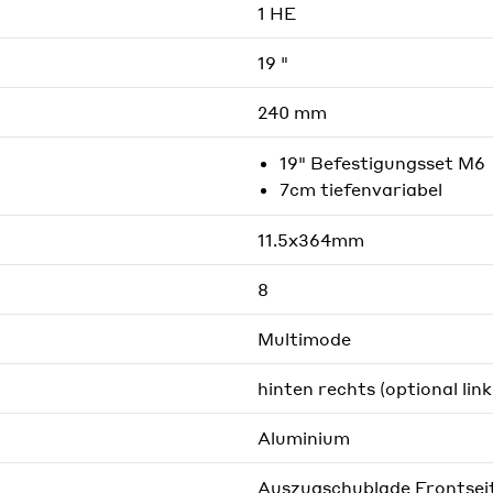
1 HE
19 "
240 mm
19" Befestigungsset M6
7cm tiefenvariabel
11.5x364mm
8
Multimode
hinten rechts (optional link
Aluminium
Auszugschublade Frontsei