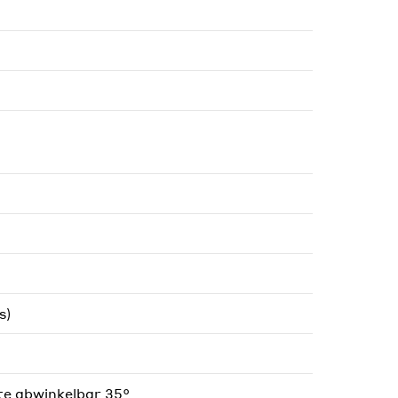
s)
te abwinkelbar 35°