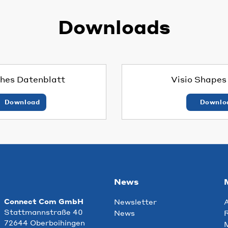
Downloads
hes Datenblatt
Visio Shape
Download
Downlo
News
Connect Com GmbH
Newsletter
Stattmannstraße 40
News
R
72644 Oberboihingen