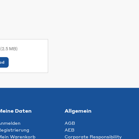
s
(2.5 MB)
ad
Meine Daten
Allgemein
Anmelden
AGB
egistrierung
AEB
Mein Warenkorb
Corporate Responsibility