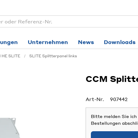
tungen
Unternehmen
News
Downloads
1 HE SLITE
SLITE Splitterpanel links
CCM Splitte
Art-Nr.
907442
Bitte melden Sie ic
Bestellungen abschl