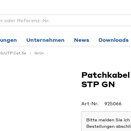
tungen
Unternehmen
News
Downloads
S/UTP Cat.5e
Grün
Patchkabel
STP GN
Art-Nr.
925066
Bitte melden Sie ic
Bestellungen abschl