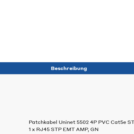
Beschreibung
Patchkabel Uninet 5502 4P PVC Cat5e S
1 x RJ45 STP EMT AMP, GN