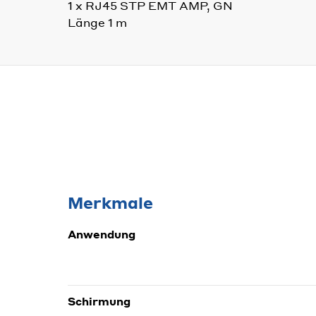
1 x RJ45 STP EMT AMP, GN
Länge 1 m
Merkmale
Anwendung
Schirmung