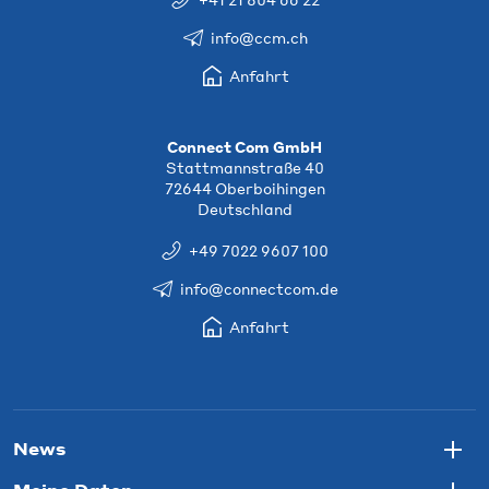
info@ccm.ch
Anfahrt
Connect Com GmbH
Stattmannstraße 40
72644 Oberboihingen
Deutschland
+49 7022 9607 100
info@connectcom.de
Anfahrt
News
Togg