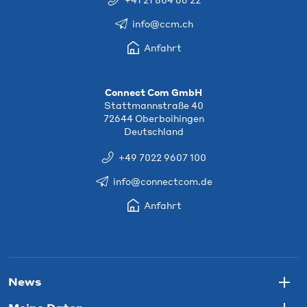
info@ccm.ch
Anfahrt
Connect Com GmbH
Stattmannstraße 40
72644 Oberboihingen
Deutschland
+49 7022 9607 100
info@connectcom.de
Anfahrt
News
Togg