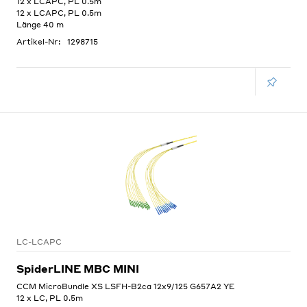
12 x LCAPC, PL 0.5m
12 x LCAPC, PL 0.5m
Länge 40 m
Artikel-Nr:
1298715
LC-LCAPC
SpiderLINE MBC MINI
CCM MicroBundle XS LSFH-B2ca 12x9/125 G657A2 YE
12 x LC, PL 0.5m