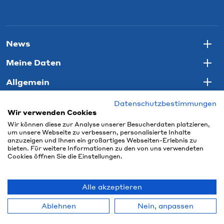
News
Togg
Meine Daten
Togg
Allgemein
Togg
Datenschutzbestimmungen
Wir verwenden Cookies
Wir können diese zur Analyse unserer Besucherdaten platzieren,
um unsere Webseite zu verbessern, personalisierte Inhalte
anzuzeigen und Ihnen ein großartiges Webseiten-Erlebnis zu
bieten. Für weitere Informationen zu den von uns verwendeten
Cookies öffnen Sie die Einstellungen.
Alle akzeptieren
© 2026 Connect Com AG
Ablehnen
Nein, anpassen
powered by polynorm