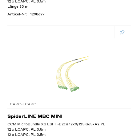
12 x LCAPC, PL 0.5m
Länge 50 m
Artikel-Nr:
1298697
LCAPC-LCAPC
SpiderLINE MBC MINI
CCM MicroBundle XS LSFH-B2ca 12x9/125 G657A2 YE
12 x LCAPC, PL 0.5m
12 x LCAPC, PL 0.5m