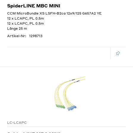
SpiderLINE MBC MINI
CCM MicroBundle XS LSFH-B2ca 12x9/125 G657A2 YE
12 x LCAPC, PL 0.5m
12 x LCAPC, PL 0.5m
Länge 25 m
Artikel-Nr:
1298713
LC-LCAPC