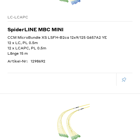
LC-LCAPC
SpiderLINE MBC MINI
CCM MicroBundle XS LSFH-B2ca 12x9/125 G657A2 YE
12 x LC, PL 0.5m
12 x LCAPC, PL 0.5m
Länge 15 m
Artikel-Nr:
1298692