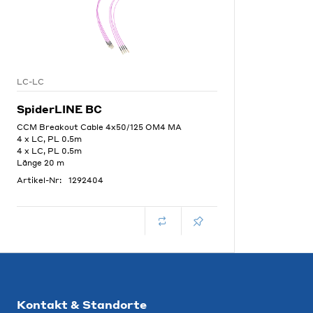
LC-LC
SpiderLINE BC
CCM Breakout Cable 4x50/125 OM4 MA
4 x LC, PL 0.5m
4 x LC, PL 0.5m
Länge 20 m
Artikel-Nr:
1292404
Kontakt & Standorte