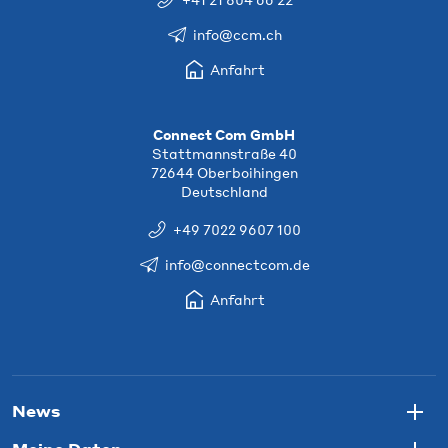
info@ccm.ch
Anfahrt
Connect Com GmbH
Stattmannstraße 40
72644 Oberboihingen
Deutschland
+49 7022 9607 100
info@connectcom.de
Anfahrt
News
Togg