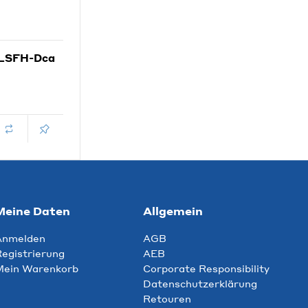
 LSFH-Dca
Meine Daten
Allgemein
Anmelden
AGB
egistrierung
AEB
Mein Warenkorb
Corporate Responsibility
Datenschutzerklärung
Retouren