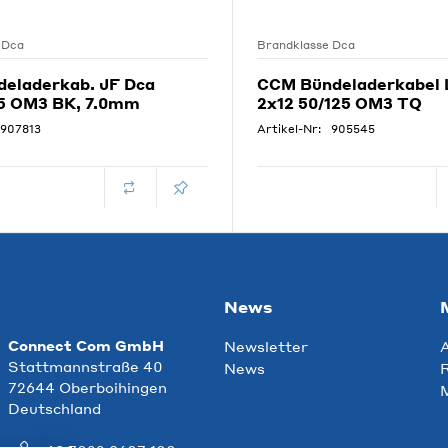
 Dca
Brandklasse Dca
eladerkab. JF Dca
CCM Bündeladerkabel
25 OM3 BK, 7.0mm
2x12 50/125 OM3 TQ
907813
Artikel-Nr:
905545
News
Connect Com GmbH
Newsletter
Stattmannstraße 40
News
R
72644 Oberboihingen
Deutschland