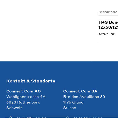
Brandklasse
H+S Bünd
12x50/1
Artikel-Nr:
Kontakt & Standorte
Connect Com AG
Connect Com SA
Wahligenstrasse 4A
Rte des Avouillons 30
6023 Rothenburg
1196 Gland
Schweiz
Suisse