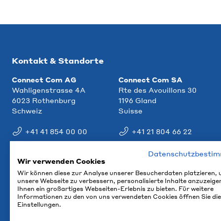
Kontakt & Standorte
Connect Com AG
Connect Com SA
Wahligenstrasse 4A
Rte des Avouillons 30
6023 Rothenburg
1196 Gland
Schweiz
Suisse
+41 41 854 00 00
+41 21 804 66 22
info@ccm.ch
info@ccm.ch
Datenschutzbesti
Wir verwenden Cookies
Anfahrt
Anfahrt
Wir können diese zur Analyse unserer Besucherdaten platzieren,
unsere Webseite zu verbessern, personalisierte Inhalte anzuzeige
Ihnen ein großartiges Webseiten-Erlebnis zu bieten. Für weitere
Informationen zu den von uns verwendeten Cookies öffnen Sie die
Einstellungen.