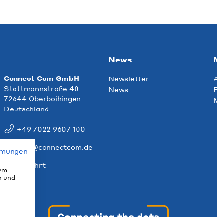
News
Connect Com GmbH
Newsletter
Stattmannstraße 40
News
R
72644 Oberboihingen
Deutschland
+49 7022 9607 100
info@connectcom.de
mmungen
Anfahrt
 um
n und