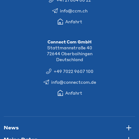
info@ccm.ch
Anfahrt
Connect Com GmbH
Stattmannstraße 40
72644 Oberboihingen
Deutschland
+49 7022 9607 100
info@connectcom.de
Anfahrt
News
Togg