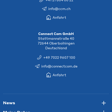
info@ccm.ch
Anfahrt
Connect Com GmbH
Stattmannstraße 40
72644 Oberboihingen
Deutschland
+49 7022 9607 100
info@connectcom.de
Anfahrt
News
Togg