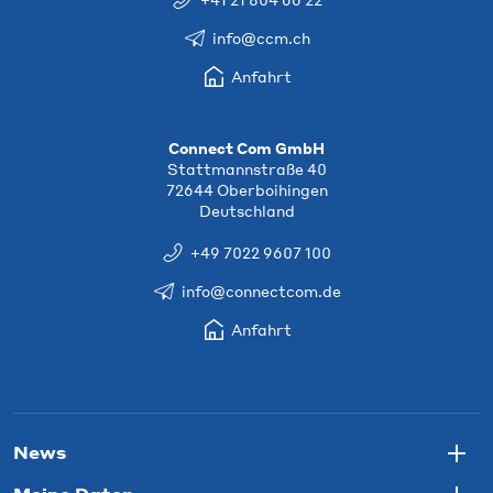
info@ccm.ch
Anfahrt
Connect Com GmbH
Stattmannstraße 40
72644 Oberboihingen
Deutschland
+49 7022 9607 100
info@connectcom.de
Anfahrt
News
Togg