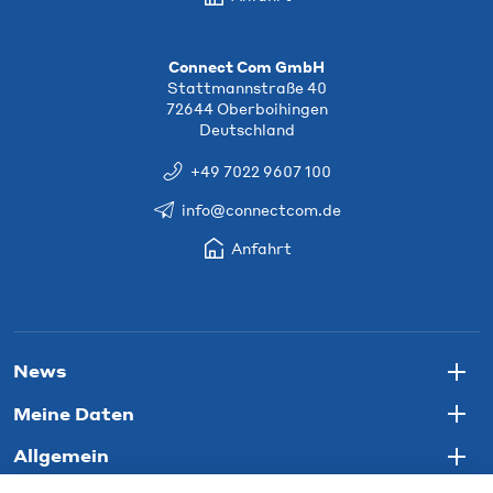
Connect Com GmbH
Stattmannstraße 40
72644 Oberboihingen
Deutschland
+49 7022 9607 100
info@connectcom.de
Anfahrt
News
Togg
Meine Daten
Togg
Allgemein
Togg