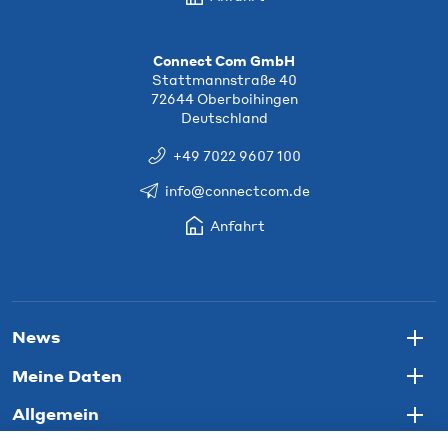
Connect Com GmbH
Stattmannstraße 40
72644 Oberboihingen
Deutschland
+49 7022 9607 100
info@connectcom.de
Anfahrt
News
Togg
Meine Daten
Togg
Allgemein
Togg