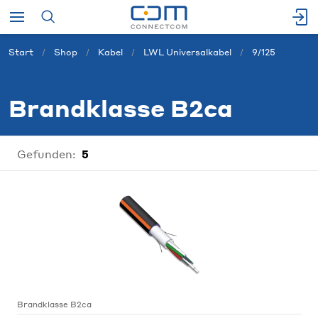
Start
Shop
Kabel
LWL Universalkabel
9/125
Brandklasse B2ca
Gefunden:
5
Brandklasse B2ca