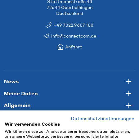
Stattmannstraße 40
72644 Oberboihingen
Deutschland
+49 7022 9607 100
info@connectcom.de
Anfahrt
News
Togg
Meine Daten
Togg
Allgemein
Togg
Datenschutzbestimmungen
Wir verwenden Cookies
Wir können diese zur Analyse unserer Besucherdaten platzieren,
um unsere Webseite zu verbessern, personalisierte Inhalte