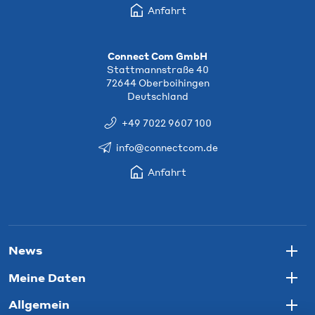
Anfahrt
Connect Com GmbH
Stattmannstraße 40
72644 Oberboihingen
Deutschland
+49 7022 9607 100
info@connectcom.de
Anfahrt
News
Togg
Meine Daten
Togg
Allgemein
Togg