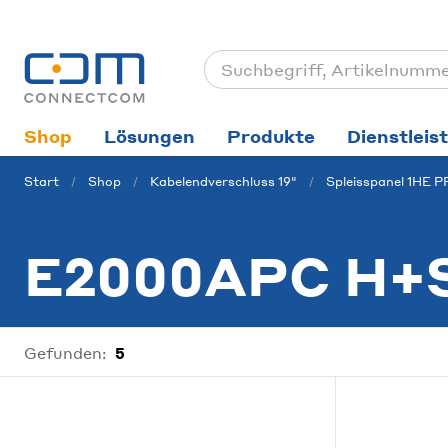
Shop
Lösungen
Produkte
Dienstleis
Start
Shop
Kabelendverschluss 19"
Spleisspanel 1HE 
E2000APC H+
Gefunden:
5