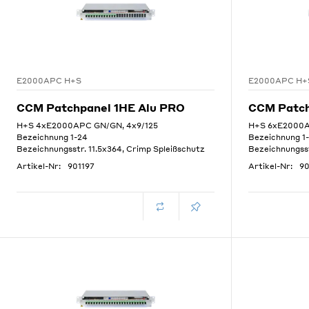
E2000APC H+S
E2000APC H+
CCM Patchpanel 1HE Alu PRO
CCM Patch
H+S 4xE2000APC GN/GN, 4x9/125
H+S 6xE2000A
Bezeichnung 1-24
Bezeichnung 1
Bezeichnungsstr. 11.5x364, Crimp Spleißschutz
Bezeichnungsst
Artikel-Nr:
901197
Artikel-Nr:
90