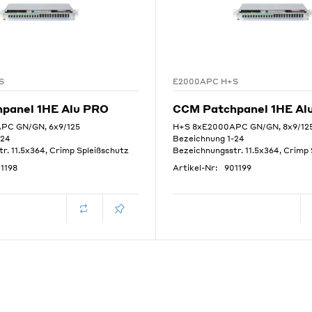
S
E2000APC H+S
panel 1HE Alu PRO
CCM Patchpanel 1HE Al
PC GN/GN, 6x9/125
H+S 8xE2000APC GN/GN, 8x9/12
-24
Bezeichnung 1-24
r. 11.5x364, Crimp Spleißschutz
Bezeichnungsstr. 11.5x364, Crimp
1198
Artikel-Nr:
901199