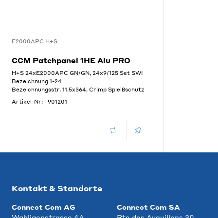
E2000APC H+S
CCM Patchpanel 1HE Alu PRO
H+S 24xE2000APC GN/GN, 24x9/125 Set SWI
Bezeichnung 1-24
Bezeichnungsstr. 11.5x364, Crimp Spleißschutz
Artikel-Nr:
901201
Kontakt & Standorte
Connect Com AG
Connect Com SA
Wahligenstrasse 4A
Rte des Avouillons 30