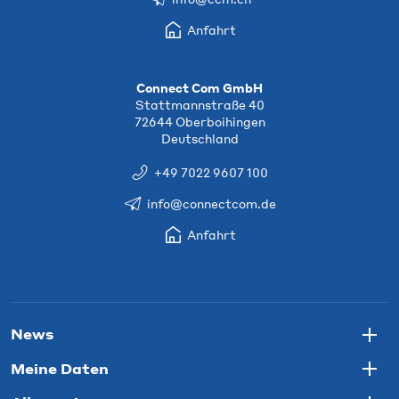
Anfahrt
Connect Com GmbH
Stattmannstraße 40
72644 Oberboihingen
Deutschland
+49 7022 9607 100
info@connectcom.de
Anfahrt
News
Togg
Meine Daten
Togg