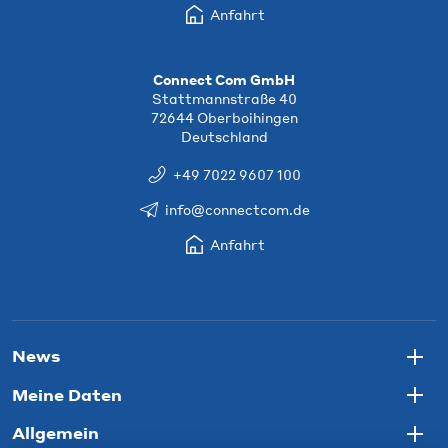
Anfahrt
Connect Com GmbH
Stattmannstraße 40
72644 Oberboihingen
Deutschland
+49 7022 9607 100
info@connectcom.de
Anfahrt
News
Togg
Meine Daten
Togg
Allgemein
Togg