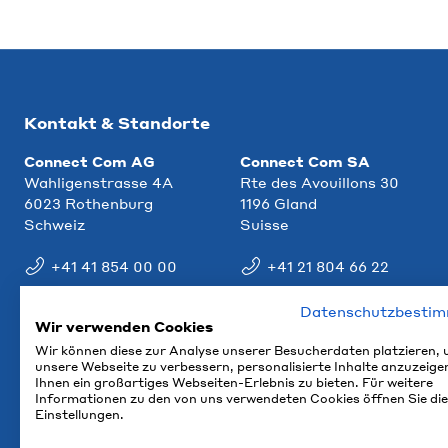
Kontakt & Standorte
Connect Com AG
Connect Com SA
Wahligenstrasse 4A
Rte des Avouillons 30
6023 Rothenburg
1196 Gland
Schweiz
Suisse
+41 41 854 00 00
+41 21 804 66 22
info@ccm.ch
info@ccm.ch
Datenschutzbesti
Wir verwenden Cookies
Anfahrt
Anfahrt
Wir können diese zur Analyse unserer Besucherdaten platzieren,
unsere Webseite zu verbessern, personalisierte Inhalte anzuzeige
Ihnen ein großartiges Webseiten-Erlebnis zu bieten. Für weitere
Informationen zu den von uns verwendeten Cookies öffnen Sie die
Einstellungen.