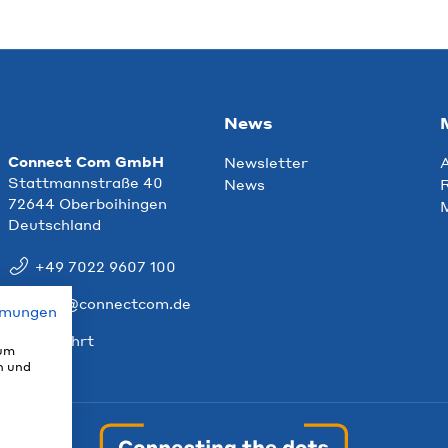
News
Connect Com GmbH
Newsletter
Stattmannstraße 40
News
R
72644 Oberboihingen
Deutschland
+49 7022 9607 100
info@connectcom.de
mmungen
Anfahrt
 um
n und