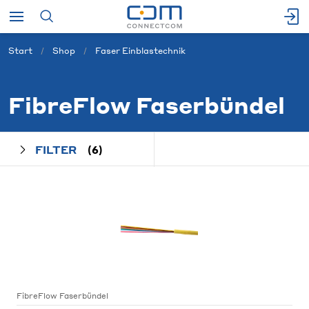
Start
Shop
Faser Einblastechnik
FibreFlow Faserbündel
FILTER
(6)
FibreFlow Faserbündel