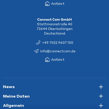
Anfahrt
Connect Com GmbH
Stattmannstraße 40
72644 Oberboihingen
Deutschland
+49 7022 9607 100
info@connectcom.de
Anfahrt
News
Togg
Meine Daten
Togg
Allgemein
Togg