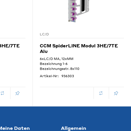
LC/D
 3HE/7TE
CCM SpiderLINE Modul 3HE/7TE
Alu
6xLC/D MA, 12xMM
Bezeichnung 1-6
Bezeichnungsstr. 8x110
Artikel-Nr:
936303
Meine Daten
Allgemein