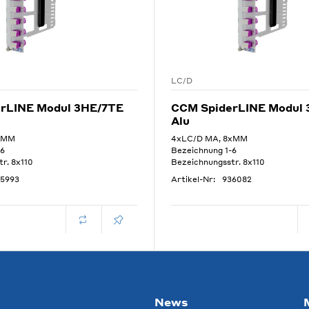
LC/D
rLINE Modul 3HE/7TE
CCM SpiderLINE Modul
Alu
xMM
4xLC/D MA, 8xMM
-6
Bezeichnung 1-6
r. 8x110
Bezeichnungsstr. 8x110
5993
Artikel-Nr:
936082
News