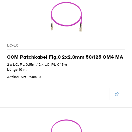
LC-LC
CCM Patchkabel Fig.0 2x2.0mm 50/125 OM4 MA
2 x LC, PL 0.15m / 2 x LC, PL 0.15m
Länge 10 m
Artikel-Nr:
938510