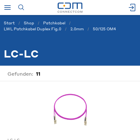
Start
Shop
Patchkabel
LWL Patchkabel Duplex Fig.0
2.0mm
50/125 OM4
LC-LC
Gefunden:
11