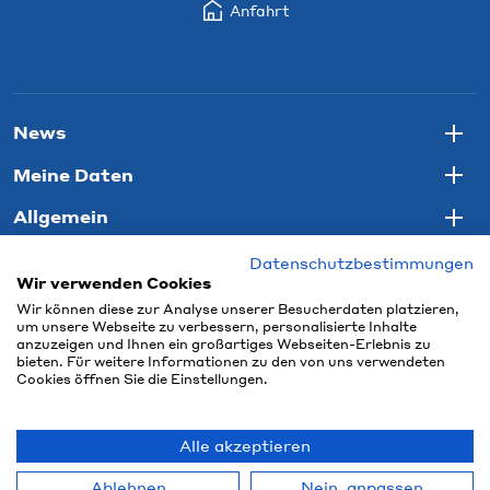
Anfahrt
News
Togg
Meine Daten
Togg
Allgemein
Togg
Datenschutzbestimmungen
Wir verwenden Cookies
Wir können diese zur Analyse unserer Besucherdaten platzieren,
um unsere Webseite zu verbessern, personalisierte Inhalte
anzuzeigen und Ihnen ein großartiges Webseiten-Erlebnis zu
bieten. Für weitere Informationen zu den von uns verwendeten
Cookies öffnen Sie die Einstellungen.
Alle akzeptieren
© 2026 Connect Com AG
Ablehnen
Nein, anpassen