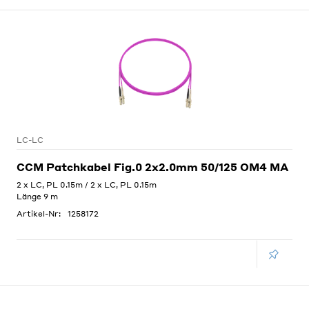
LC-LC
CCM Patchkabel Fig.0 2x2.0mm 50/125 OM4 MA
2 x LC, PL 0.15m / 2 x LC, PL 0.15m
Länge 9 m
Artikel-Nr:
1258172