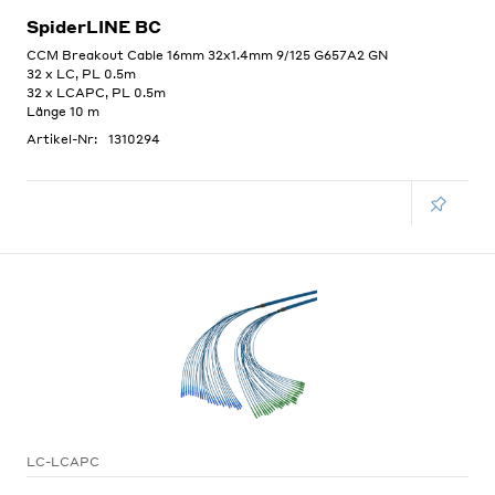
SpiderLINE BC
CCM Breakout Cable 16mm 32x1.4mm 9/125 G657A2 GN
32 x LC, PL 0.5m
32 x LCAPC, PL 0.5m
Länge 10 m
Artikel-Nr:
1310294
LC-LCAPC