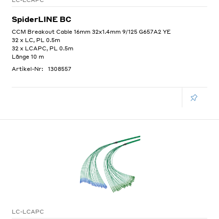
LC-LCAPC
SpiderLINE BC
CCM Breakout Cable 16mm 32x1.4mm 9/125 G657A2 YE
32 x LC, PL 0.5m
32 x LCAPC, PL 0.5m
Länge 10 m
Artikel-Nr:
1308557
LC-LCAPC