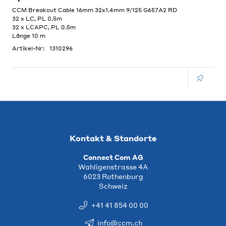
CCM Breakout Cable 16mm 32x1.4mm 9/125 G657A2 RD
32 x LC, PL 0.5m
32 x LCAPC, PL 0.5m
Länge 10 m
Artikel-Nr:
1310296
Kontakt & Standorte
Connect Com AG
Wahligenstrasse 4A
6023 Rothenburg
Schweiz
+41 41 854 00 00
info@ccm.ch