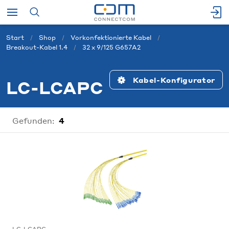
Start
Shop
Vorkonfektionierte Kabel
Breakout-Kabel 1.4
32 x 9/125 G657A2
Kabel-Konfigurator
LC-LCAPC
Gefunden:
4