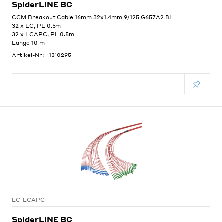
SpiderLINE BC
CCM Breakout Cable 16mm 32x1.4mm 9/125 G657A2 BL
32 x LC, PL 0.5m
32 x LCAPC, PL 0.5m
Länge 10 m
Artikel-Nr:
1310295
LC-LCAPC
SpiderLINE BC