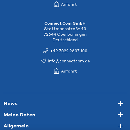
Anfahrt
Connect Com GmbH
Stattmannstraße 40
72644 Oberboihingen
Deutschland
+49 7022 9607 100
info@connectcom.de
Anfahrt
News
Togg
Meine Daten
Togg
Allgemein
Togg