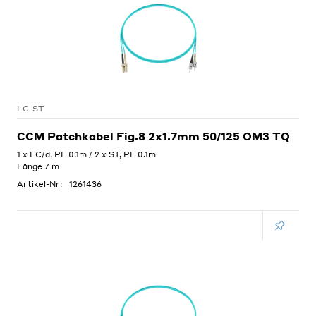
LC-ST
CCM Patchkabel Fig.8 2x1.7mm 50/125 OM3 TQ
1 x LC/d, PL 0.1m / 2 x ST, PL 0.1m
Länge 7 m
Artikel-Nr:
1261436