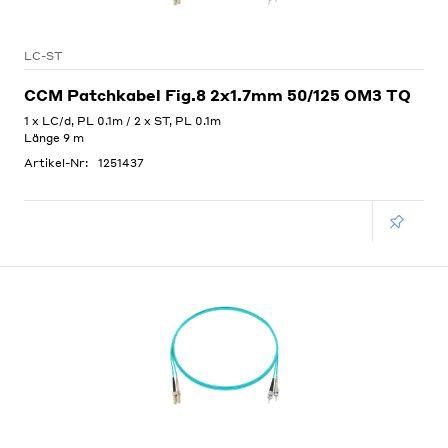
LC-ST
CCM Patchkabel Fig.8 2x1.7mm 50/125 OM3 TQ
1 x LC/d, PL 0.1m / 2 x ST, PL 0.1m
Länge 9 m
Artikel-Nr:
1251437