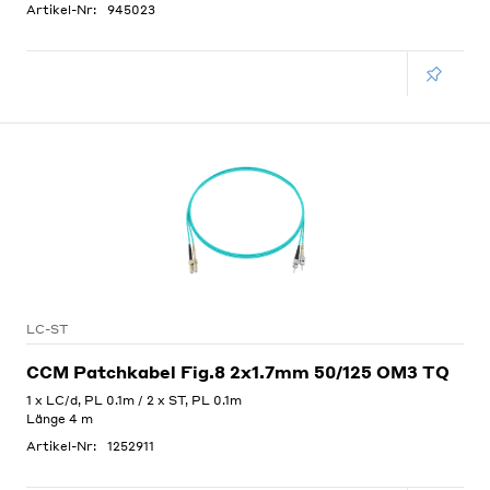
Artikel-Nr:
945023
LC-ST
CCM Patchkabel Fig.8 2x1.7mm 50/125 OM3 TQ
1 x LC/d, PL 0.1m / 2 x ST, PL 0.1m
Länge 4 m
Artikel-Nr:
1252911