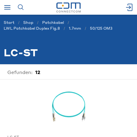
Start
Shop
Patchkabel
LWL Patchkabel Duplex Fig.8
1.7mm
50/125 OM3
LC-ST
Gefunden:
12