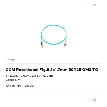
LC-ST
CCM Patchkabel Fig.8 2x1.7mm 50/125 OM3 TQ
1 x LC/d, PL 0.1m / 2 x ST, PL 0.1m
Länge 5 m
Artikel-Nr:
1255207