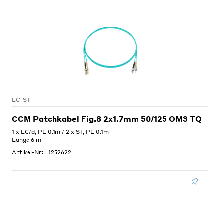
LC-ST
CCM Patchkabel Fig.8 2x1.7mm 50/125 OM3 TQ
1 x LC/d, PL 0.1m / 2 x ST, PL 0.1m
Länge 6 m
Artikel-Nr:
1252622