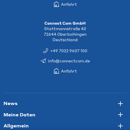
Anfahrt
Connect Com GmbH
Stattmannstraße 40
72644 Oberboihingen
Deutschland
+49 7022 9607 100
info@connectcom.de
Anfahrt
News
Togg
Meine Daten
Togg
Allgemein
Togg