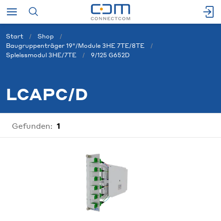
Start
Shop
Baugruppenträger 19"/Module 3HE 7TE/8TE
Spleissmodul 3HE/7TE
9/125 G652D
LCAPC/D
Gefunden:
1