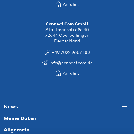
Anfahrt
Connect Com GmbH
Stattmannstraße 40
72644 Oberboihingen
Deutschland
+49 7022 9607 100
info@connectcom.de
Anfahrt
News
Togg
Meine Daten
Togg
Allgemein
Togg