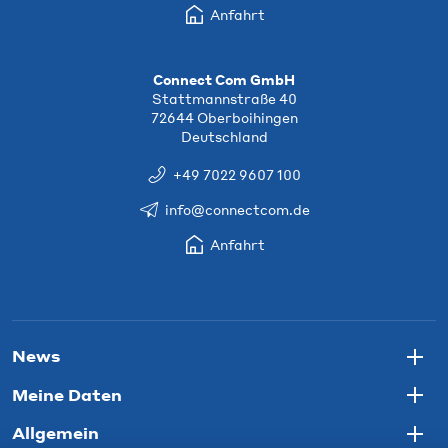
Anfahrt
Connect Com GmbH
Stattmannstraße 40
72644 Oberboihingen
Deutschland
+49 7022 9607 100
info@connectcom.de
Anfahrt
News
Togg
Meine Daten
Togg
Allgemein
Togg