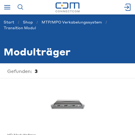
Start
Shop
MTP/MPO Verkabelungssystem
Transition Modul
Modulträger
Gefunden:
3