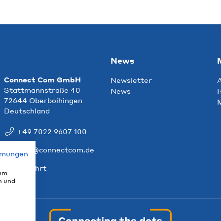
News
Connect Com GmbH
Newsletter
Stattmannstraße 40
News
R
72644 Oberboihingen
Deutschland
+49 7022 9607 100
info@connectcom.de
mmungen
Anfahrt
 um
n und