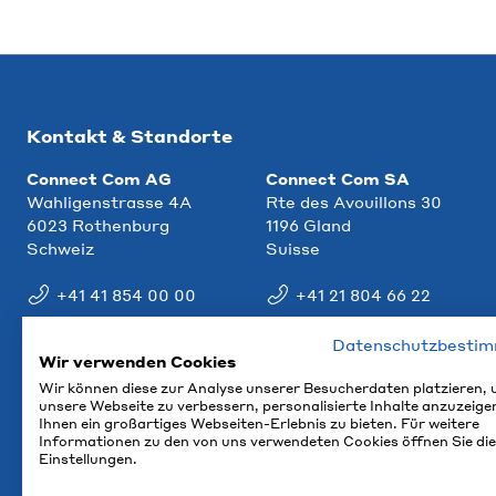
Kontakt & Standorte
Connect Com AG
Connect Com SA
Wahligenstrasse 4A
Rte des Avouillons 30
6023 Rothenburg
1196 Gland
Schweiz
Suisse
+41 41 854 00 00
+41 21 804 66 22
info@ccm.ch
info@ccm.ch
Datenschutzbesti
Wir verwenden Cookies
Anfahrt
Anfahrt
Wir können diese zur Analyse unserer Besucherdaten platzieren,
unsere Webseite zu verbessern, personalisierte Inhalte anzuzeige
Ihnen ein großartiges Webseiten-Erlebnis zu bieten. Für weitere
Informationen zu den von uns verwendeten Cookies öffnen Sie die
Einstellungen.