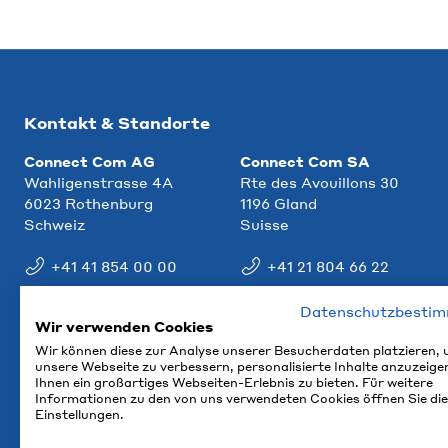
Kontakt & Standorte
Connect Com AG
Connect Com SA
Wahligenstrasse 4A
Rte des Avouillons 30
6023 Rothenburg
1196 Gland
Schweiz
Suisse
+41 41 854 00 00
+41 21 804 66 22
info@ccm.ch
info@ccm.ch
Datenschutzbesti
Wir verwenden Cookies
Anfahrt
Anfahrt
Wir können diese zur Analyse unserer Besucherdaten platzieren,
unsere Webseite zu verbessern, personalisierte Inhalte anzuzeige
Ihnen ein großartiges Webseiten-Erlebnis zu bieten. Für weitere
Informationen zu den von uns verwendeten Cookies öffnen Sie die
Einstellungen.