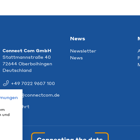
News
Connect Com GmbH
Newsletter
Stattmannstraße 40
News
R
72644 Oberboihingen
Deutschland
+49 7022 9607 100
info@connectcom.de
mmungen
Anfahrt
 um
n und