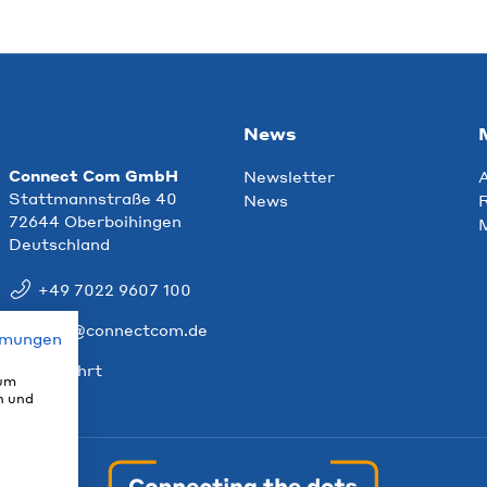
News
Connect Com GmbH
Newsletter
Stattmannstraße 40
News
R
72644 Oberboihingen
Deutschland
+49 7022 9607 100
info@connectcom.de
mmungen
Anfahrt
 um
n und