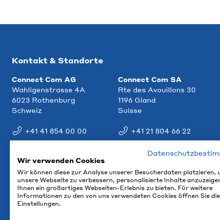
Kontakt & Standorte
Connect Com AG
Connect Com SA
Wahligenstrasse 4A
Rte des Avouillons 30
6023 Rothenburg
1196 Gland
Schweiz
Suisse
+41 41 854 00 00
+41 21 804 66 22
info@ccm.ch
info@ccm.ch
Datenschutzbesti
Wir verwenden Cookies
Anfahrt
Anfahrt
Wir können diese zur Analyse unserer Besucherdaten platzieren,
unsere Webseite zu verbessern, personalisierte Inhalte anzuzeige
Ihnen ein großartiges Webseiten-Erlebnis zu bieten. Für weitere
Informationen zu den von uns verwendeten Cookies öffnen Sie die
Einstellungen.