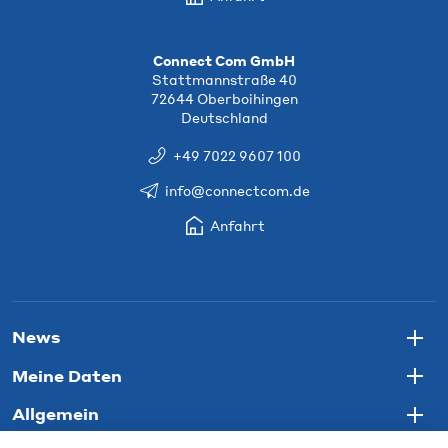
Connect Com GmbH
Stattmannstraße 40
72644 Oberboihingen
Deutschland
+49 7022 9607 100
info@connectcom.de
Anfahrt
News
Togg
Meine Daten
Togg
Allgemein
Togg