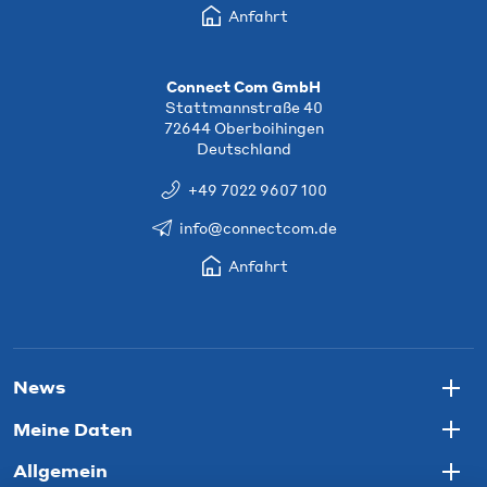
Anfahrt
Connect Com GmbH
Stattmannstraße 40
72644 Oberboihingen
Deutschland
+49 7022 9607 100
info@connectcom.de
Anfahrt
News
Togg
Meine Daten
Togg
Allgemein
Togg