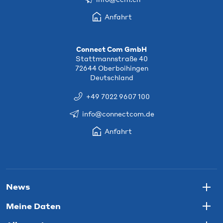
Anfahrt
Connect Com GmbH
Stattmannstraße 40
72644 Oberboihingen
Deutschland
+49 7022 9607 100
info@connectcom.de
Anfahrt
News
Togg
Meine Daten
Togg