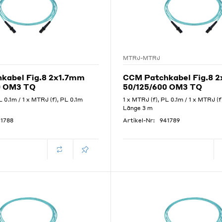
MTRJ-MTRJ
kabel Fig.8 2x1.7mm
CCM Patchkabel Fig.8 
0 OM3 TQ
50/125/600 OM3 TQ
L 0.1m / 1 x MTRJ (f), PL 0.1m
1 x MTRJ (f), PL 0.1m / 1 x MTRJ (f
Länge 3 m
1788
Artikel-Nr:
941789