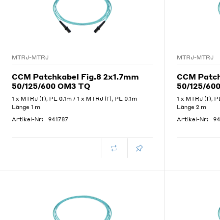
MTRJ-MTRJ
MTRJ-MTRJ
CCM Patchkabel Fig.8 2x1.7mm
CCM Patch
50/125/600 OM3 TQ
50/125/60
1 x MTRJ (f), PL 0.1m / 1 x MTRJ (f), PL 0.1m
1 x MTRJ (f), P
Länge 1 m
Länge 2 m
Artikel-Nr:
941787
Artikel-Nr:
94