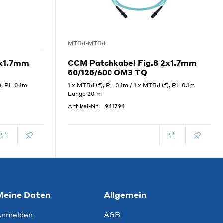
MTRJ-MTRJ
2x1.7mm
CCM Patchkabel Fig.8 2x1.7mm
50/125/600 OM3 TQ
), PL 0.1m
1 x MTRJ (f), PL 0.1m / 1 x MTRJ (f), PL 0.1m
Länge 20 m
Artikel-Nr:
941794
Meine Daten
Allgemein
Anmelden
AGB