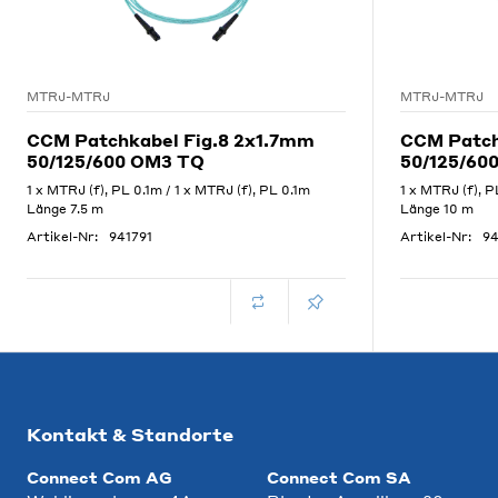
MTRJ-MTRJ
MTRJ-MTRJ
CCM Patchkabel Fig.8 2x1.7mm
CCM Patch
50/125/600 OM3 TQ
50/125/60
1 x MTRJ (f), PL 0.1m / 1 x MTRJ (f), PL 0.1m
1 x MTRJ (f), P
Länge 7.5 m
Länge 10 m
Artikel-Nr:
941791
Artikel-Nr:
94
Kontakt & Standorte
Connect Com AG
Connect Com SA