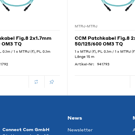
MTRJ-MTRJ
kabel Fig.8 2x1.7mm
CCM Patchkabel Fig.8 
0 OM3 TQ
50/125/600 OM3 TQ
L 0.1m / 1 x MTRJ (f), PL 0.1m
1 x MTRJ (f), PL 0.1m / 1 x MTRJ (f
Länge 15 m
1792
Artikel-Nr:
941793
News
Connect Com GmbH
Newsletter