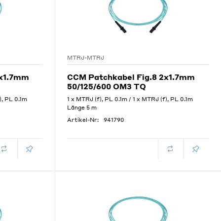
MTRJ-MTRJ
2x1.7mm
CCM Patchkabel Fig.8 2x1.7mm
50/125/600 OM3 TQ
), PL 0.1m
1 x MTRJ (f), PL 0.1m / 1 x MTRJ (f), PL 0.1m
Länge 5 m
Artikel-Nr:
941790