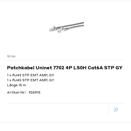
Grau
Patchkabel Uninet 7702 4P LS0H Cat6A STP GY
1 x RJ45 STP EMT AMP, GY
1 x RJ45 STP EMT AMP, GY
Länge 15 m
Artikel-Nr:
926915