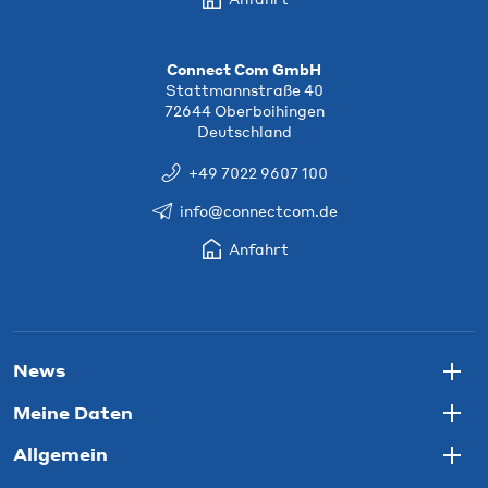
Connect Com GmbH
Stattmannstraße 40
72644 Oberboihingen
Deutschland
+49 7022 9607 100
info@connectcom.de
Anfahrt
News
Togg
Meine Daten
Togg
Allgemein
Togg