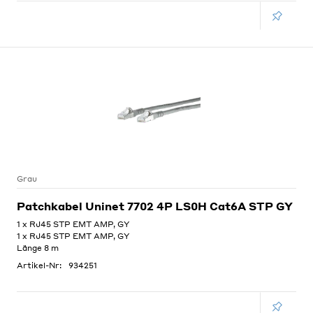
Grau
Patchkabel Uninet 7702 4P LS0H Cat6A STP GY
1 x RJ45 STP EMT AMP, GY
1 x RJ45 STP EMT AMP, GY
Länge 8 m
Artikel-Nr:
934251