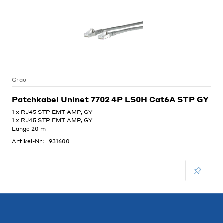
Grau
Patchkabel Uninet 7702 4P LS0H Cat6A STP GY
1 x RJ45 STP EMT AMP, GY
1 x RJ45 STP EMT AMP, GY
Länge 20 m
Artikel-Nr:
931600