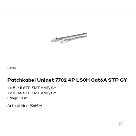
Grau
Patchkabel Uninet 7702 4P LS0H Cat6A STP GY
1 x RJ45 STP EMT AMP, GY
1 x RJ45 STP EMT AMP, GY
Länge 10 m
Artikel-Nr:
926914