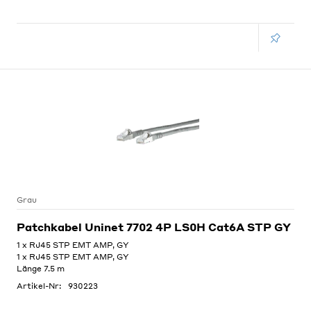
Grau
Patchkabel Uninet 7702 4P LS0H Cat6A STP GY
1 x RJ45 STP EMT AMP, GY
1 x RJ45 STP EMT AMP, GY
Länge 7.5 m
Artikel-Nr:
930223